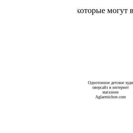
Детские худи которые могут в
Детские штаны
Однотонное детское худ
оверсайз в интернет
магазине
Aglaemichon.com