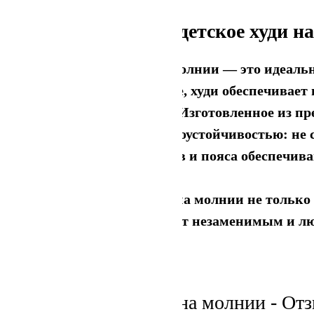
Комфортное детское худи н
Детское худи на молнии — это идеаль
свободной посадке, худи обеспечивает
без ограничений. Изготовленное из пр
прекрасной износоустойчивостью: не 
Резинки манжетов и пояса обеспечив
Это детское худи на молнии не только
стирок. Оно станет незаменимым и лю
Детское худи на молнии - От