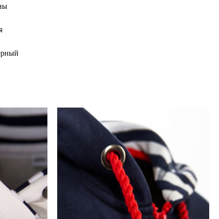
ны
я
ёрный