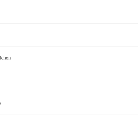
ichon
з