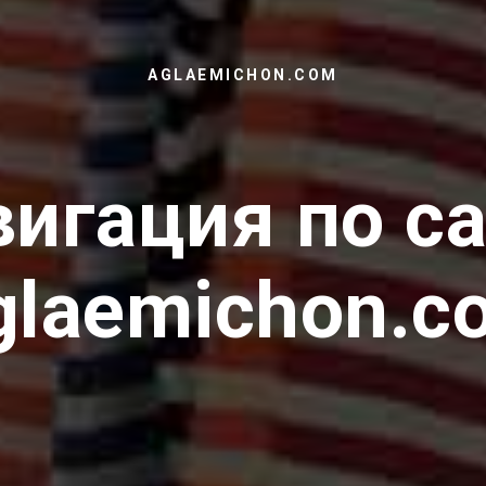
AGLAEMICHON.COM
игация по с
glaemichon.c