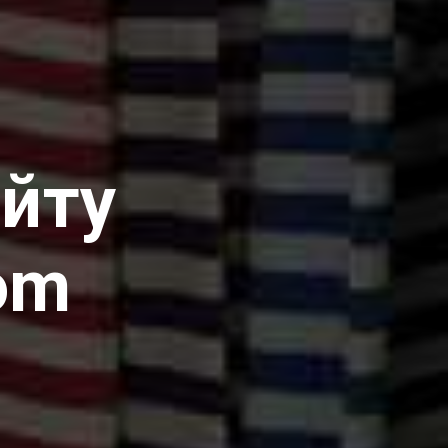
айту
om