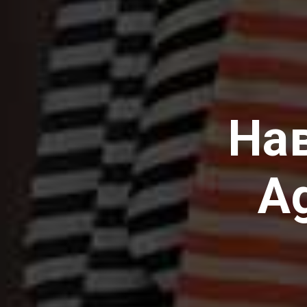
Нав
A