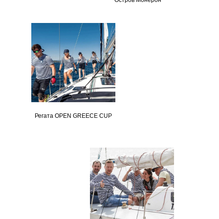
"Остров Монерон"
Регата OPEN GREECE CUP