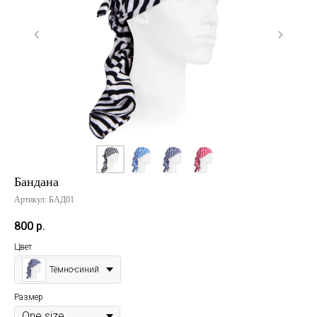
ПРОМОКОД MY1AGLAE
Бандана
Артикул:
БАД01
800
р.
Цвет
Тёмно-синий
Размер