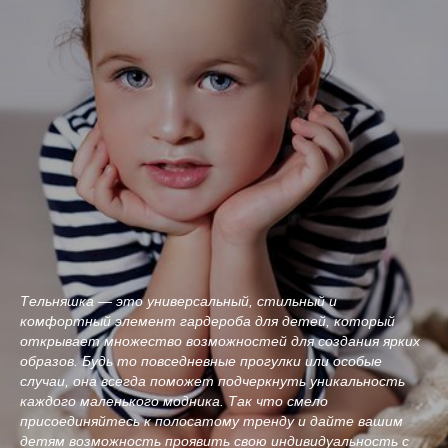
Тельняшка — это универсальный, стильный и
комфортный элемент гардероба для детей, который
открывает множество возможностей для создания ярких
образов. Будь то повседневные прогулки или особые
случаи, она всегда поможет подчеркнуть уникальность
каждого маленького модника. Так что смело
присоединяйтесь к полосатому тренду и дайте вашим
детям возможность проявить свою индивидуальность с