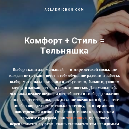
AGLAEMICHON.COM
Комфорт + Стиль =
Тельняшка
ПРОМОКОД MY1AGLAE
Выбор ткани для малышей — в мире детской моды, где
каждая нить ткани несет в себе обещание радости и заботы,
выбор материала становится искусством, балансирующим
между изысканностью и практичностью. Для малышей,
чья кожа нежнее шелка, а потребности в свободе движения
столь же естественны, как дыхание океанского бриза, этот
выбор определяет не только эстетику, но и гармонию
повседневной жизни. Особенно в таком классическом
элементе гардероба, как
тельняшка
, где полосы
переплетаются с уютом, ткань становится тем невидимым