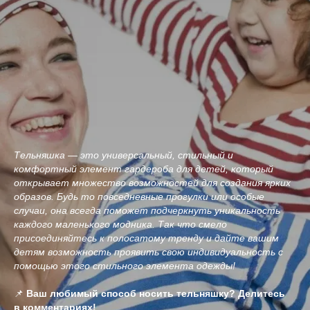
Тельняшка — это универсальный, стильный и
комфортный элемент гардероба для детей, который
открывает множество возможностей для создания ярких
образов. Будь то повседневные прогулки или особые
случаи, она всегда поможет подчеркнуть уникальность
каждого маленького модника. Так что смело
присоединяйтесь к полосатому тренду и дайте вашим
детям возможность проявить свою индивидуальность с
помощью этого стильного элемента одежды!
📌
Ваш любимый способ носить тельняшку? Делитесь
в комментариях!