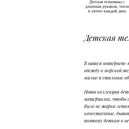
Тёплая детская тельняшка
Детская тельняшка с
из 100% хлопок,
длинным рукавом, тепло
стильный ручной крой |
и уютно каждый день
Aglaemichon.com
Детская те
В нашем интернет-
одежду в морской т
милые и стильные об
Наша коллекция дет
материалах, чтобы 
было не жарко лето
качественные, дыша
поэтому деткам в н