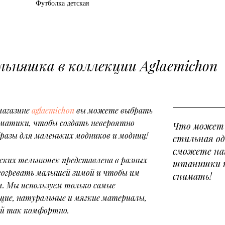
Футболка детская
льняшка в коллекции Aglaemichon
магазине
aglaemichon
вы можете выбрать
ематики, чтобы создать невероятно
Что может 
разы для маленьких модников и модниц!
стильная од
сможете на
ских тельняшек представлена в разных
штанишки и
согревать малышей зимой и чтобы им
снимать!
м. Мы используем только самые
щие, натуральные и мягкие материалы,
ей так комфортно.