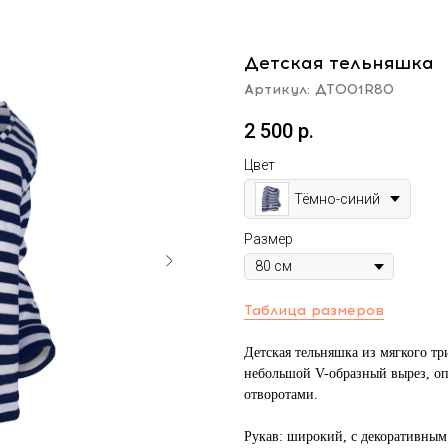
Детская тельняшка
Артикул:
ДТО01R80
2 500
р.
Цвет
Тёмно-синий
Размер
Таблица размеров
Детская тельняшка из мягкого тр
небольшой V-образный вырез, о
отворотами.
Рукав:
широкий, с декоративным