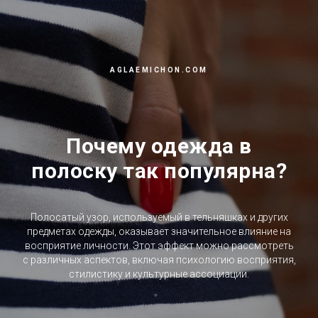
AGLAEMICHON.COM
Почему одежда в
ПРОМОКОД MY1AGLAE
полоску так популярна?
Полосатый узор, используемый в тельняшках и других
предметах одежды, оказывает значительное влияние на
восприятие личности. Этот эффект можно рассмотреть
с различных аспектов, включая психологию восприятия,
стилистику и культурные ассоциации.