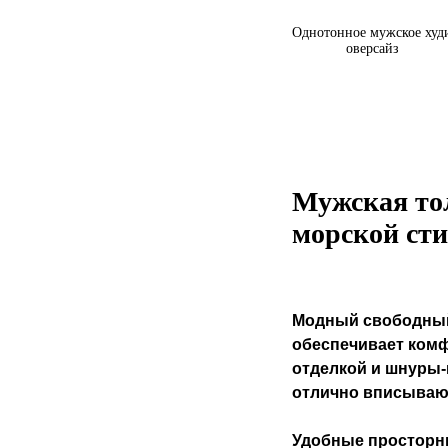
Мужское худи на молнии
Однотонное мужское худ
в интернет магазине
оверсайз
Aglaemichon.com
Мужская то
морской ст
Модный свободный 
обеспечивает комф
отделкой и шнуры-
отлично вписывают
Удобные просторн