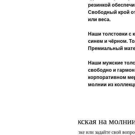
резинкой обеспечи
Свободный крой от
или веса.
Наши толстовки с 
синем и чёрном. То
Премиальный матер
Наши мужские толс
свободно и гармони
корпоративном мер
молнии из коллек
Толстовка мужская на молнии
Напишите отзыв о покупке или задайте свой вопро