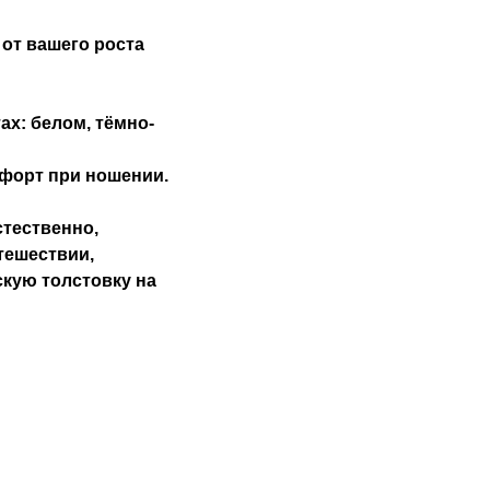
от вашего роста
х: белом, тёмно-
форт при ношении.
стественно,
тешествии,
скую толстовку на