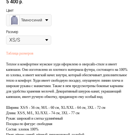
5 400
р.
Цвет
Тёмно-синий
Размер
Таблица размеров
Теплое и комфортное мужское худи оформлено в оверсайз-стиле и имеет
капюшон. Оно изготовлено из плотного материала футера, состоящего на 100%
из хлопка, и имеет мягкий начес внутри, который обеспечивает дополнительное
тепло и комфорт. Худи имеет свободную посадку, опущенную линию плеча и
широкие рукава с манжетами. Также в нем предусмотрены боковые карманы
для удобства хранения мелочей. Декоративный шнурок-канат, украшающий
капюшон, имеет ручную обмотку, придающую ему особый вид.
Ширина:
XS/S - 56 см, M/L - 60 см, XL/XXL - 64 см, 3XL - 72 см
Длина:
XS/S, M/L, XL/XXL - 74 см, 3XL - 77 см
Рукав:
широкий и слегка удлинённый
Посадка по фигуре:
свободная
Состав:
хлопок 100%
Цвет:
тёмно-синий, чёрный, терракотовый, голубой