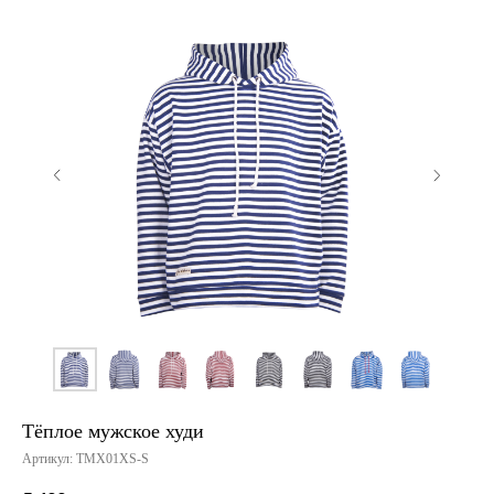
ПРОМОКОД MY1AGLAE
Тёплое мужское худи
Артикул:
ТМХ01XS-S